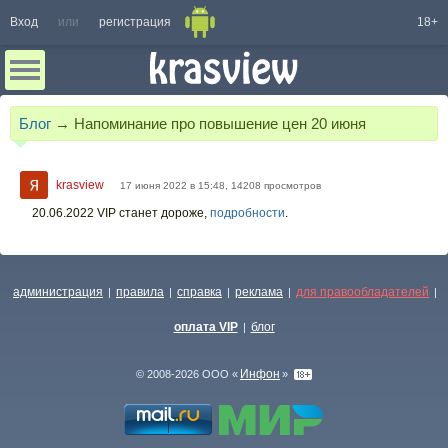
Вход
или
регистрация
18+
Блог
→
Напоминание про повышение цен 20 июня
krasview
17 июня 2022 в 15:48, 14208 просмотров
20.06.2022 VIP станет дороже,
подробности
.
администрация
правила
справка
реклама
для правообладателей
|
|
|
|
|
оплата VIP
блог
|
Инфон
© 2008-2026 ООО «
»