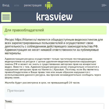
Вход
или
регистрация
18+
Для правообладателей
Ресурс https://hlamer.ru/ является общедоступным видеохостингом для
всех зарегистрированных пользователей и осуществляет свою
деятельность с соблюдением действующего законодательства РФ.
Администрация не несет никакой ответственности за публикуемые
материалы.
Администрация ресурса осуществляет только частичную постмодерацию
видеороликов на ресурсе с целью удаления видеоматериалов нарушающих
законы РФ и может не знать о существовании авторских прав на конкретное
видео. Вместе с тем, Администрация ресурса резко отрицательно относится к
нарушению авторских прав на hlamer.ru | Красвью. Поэтому, если Вы являетесь
правообладателем и Ваши права тем или иным образом нарушаются с
использованием данного ресурса, мы просим незамедлительно сообщать через
форму ниже.
Жалоба будет рассмотрена в срок, не превышающий 24 часов.
Претензия
Тема: