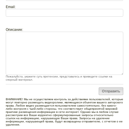
Email:
Описание:
Пожалуйста, укажите суть претензии, представьтесь и приведите ссылки на
спорный материал.
ВНИМАНИЕ! Мы не осуществляем контроль за действиями пользователей, которые
могут повторно размещать видеоролики, являющуюся объектом вашего авторского
права. Любое видео размещается пользователем самостоятельно, без какого-
либо контроля с чьей-либо стороны, что соответствует общепринятой мировой
практике размещения информации в сети интернет. Однако мы в любом случае
рассмотрим все Ваши корректно сформулированные запросы относительно
ссылок на информацию, нарушающую Ваши права. Запросы на удаление
информации, нарушающей права, будут возвращены отправителю, с отчетом о ее
удалении.