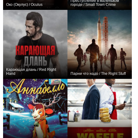
Преступление в маленьком
Око (Окулус) / Oculus
городе / Small Town Crime
+65
+12
Карающая длань / Red Right
Hand
Парни что надо / The Right Stuff
+28
+16
8
77