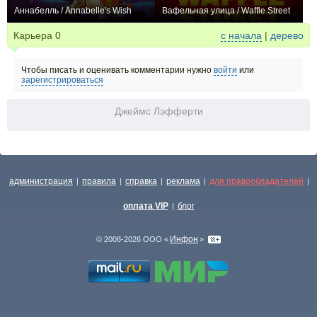
Аннабелль / Annabelle's Wish
Вафельная улица / Waffle Street
0
0
Карьера
0
с начала
|
дерево
Чтобы писать и оценивать комментарии нужно
войти
или
зарегистрироваться
Джеймс Лэфферти
администрация
правила
справка
реклама
для правообладателей
|
|
|
|
|
оплата VIP
блог
|
Инфон
© 2008-2026 ООО «
»