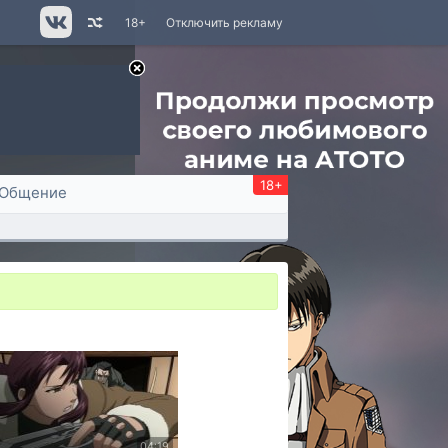
18+
Отключить рекламу
18+
Общение
04:19