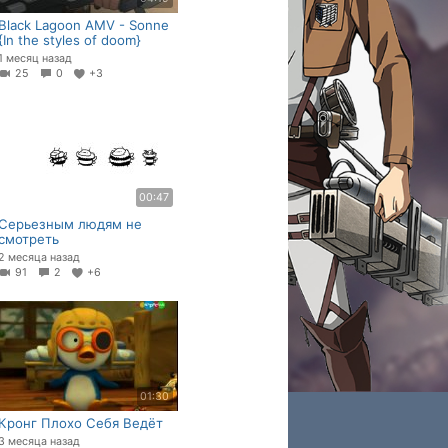
Black Lagoon AMV - Sonne
{In the styles of doom}
1 месяц назад
25
0
+3
00:47
Серьезным людям не
смотреть
2 месяца назад
91
2
+6
01:30
Кронг Плохо Себя Ведёт
3 месяца назад