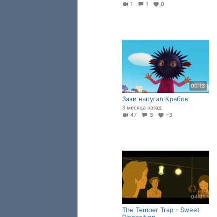
1
1
0
00:13
Зази напугал Крабов
3 месяца назад
47
3
−3
04:01
The Temper Trap - Sweet