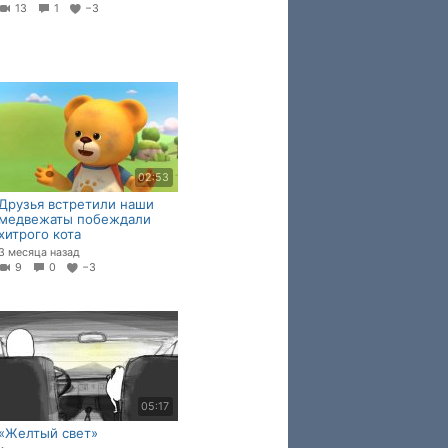
13
1
−3
02:53
Друзья встретили наши
медвежаты побеждали
хитрого кота
3 месяца назад
9
0
−3
05:17
«Желтый свет»