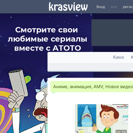
Вход
или
реги
Кино
Аниме, анимация, AMV, Новое виде
06:25