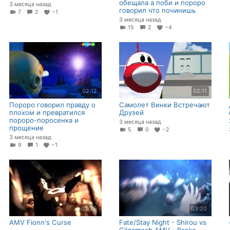
обещала а поби и пороро
3 месяца назад
говорил что починишь
7
2
−1
3 месяца назад
15
2
−4
02:12
02:11
Пороро говорил правду о
Самолет Винки Встречают
плохом и превратился
Друзей
пороро-поросенка и
3 месяца назад
прощение
5
0
−2
3 месяца назад
9
1
−1
02:26
03:20
AMV Fionn's Curse
Fate/Stay Night - Shirou vs