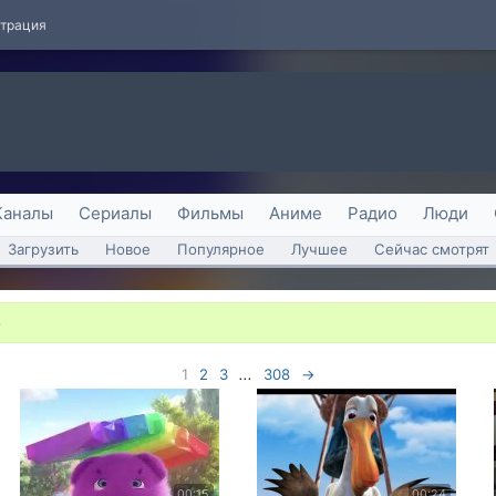
страция
Каналы
Сериалы
Фильмы
Аниме
Радио
Люди
Загрузить
Новое
Популярное
Лучшее
Сейчас смотрят
о
1
2
3
...
308
→
00:15
00:24