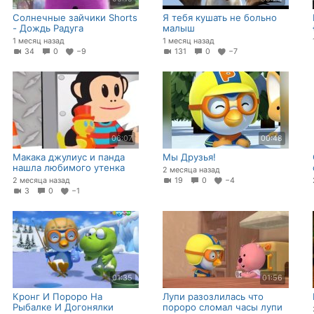
Солнечные зайчики Shorts
Я тебя кушать не больно
- Дождь Радуга
малыш
1 месяц назад
1 месяц назад
34
0
−9
131
0
−7
06:07
00:48
Макака джулиус и панда
Мы Друзья!
нашла любимого утенка
2 месяца назад
2 месяца назад
19
0
−4
3
0
−1
01:35
01:56
Кронг И Пороро На
Лупи разозлилась что
Рыбалке И Догонялки
пороро сломал часы лупи